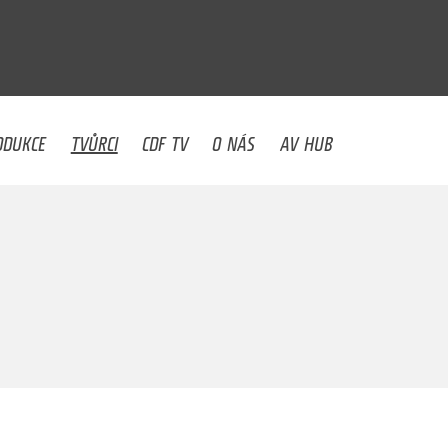
U
ODUKCE
TVŮRCI
CDF TV
O NÁS
AV HUB