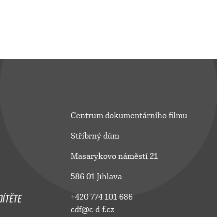
Centrum dokumentárního filmu
Stříbrný dům
Masarykovo náměstí 21
586 01 Jihlava
ÍTĚTE
+420 774 101 686
cdf@c-d-f.cz