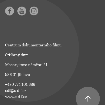
Centrum dokumentárního filmu
Stříbrný dům
Masarykovo náměstí 21
586 01 Jihlava
+420 774 101 686
cdf@c-d-f.cz
www.c-d-f.cz