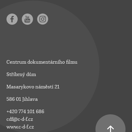
Centrum dokumentárního filmu
Stříbrný dům
Masarykovo náměstí 21
586 01 Jihlava
+420 774 101 686
cdf@c-d-f.cz
www.c-d-f.cz