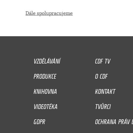
Dále spolupracujeme
VZDĚLÁVÁNÍ
CDF TV
PRODUKCE
O CDF
KNIHOVNA
KONTAKT
VIDEOTÉKA
TVŮRCI
GDPR
OCHRANA PRÁV D