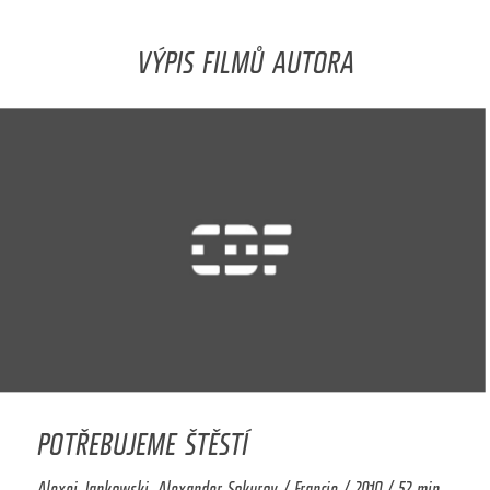
VÝPIS FILMŮ AUTORA
POTŘEBUJEME ŠTĚSTÍ
Alexei Jankowski, Alexander Sokurov / Francie / 2010 / 52 min.