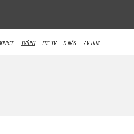
U
ODUKCE
TVŮRCI
CDF TV
O NÁS
AV HUB