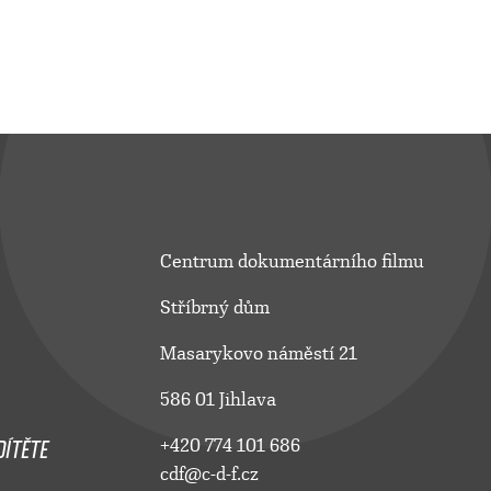
Centrum dokumentárního filmu
Stříbrný dům
Masarykovo náměstí 21
586 01 Jihlava
ÍTĚTE
+420 774 101 686
cdf@c-d-f.cz