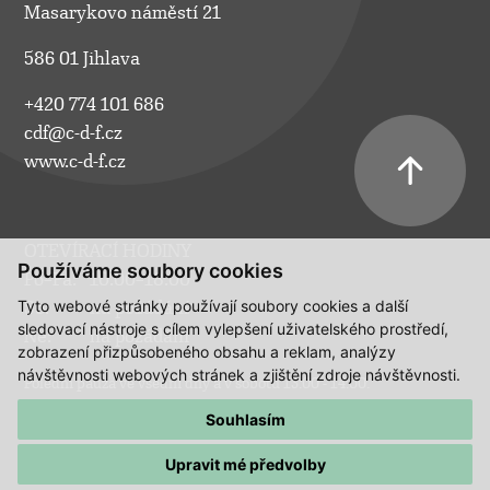
Masarykovo náměstí 21
586 01 Jihlava
+420 774 101 686
cdf@c-d-f.cz
www.c-d-f.cz
OTEVÍRACÍ HODINY
Používáme soubory cookies
Po–Pá:
10.00–18.00
Tyto webové stránky používají soubory cookies a další
So:
na požádání
sledovací nástroje s cílem vylepšení uživatelského prostředí,
Ne:
na požádání
zobrazení přizpůsobeného obsahu a reklam, analýzy
návštěvnosti webových stránek a zjištění zdroje návštěvnosti.
Polední pauza ve všední dny a v sobotu 13:00 - 14:00.
Souhlasím
Upravit mé předvolby