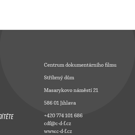
Centrum dokumentárního filmu
Stříbrný dům
Masarykovo náměstí 21
586 01 Jihlava
ÍTĚTE
+420 774 101 686
cdf@c-d-f.cz
www.c-d-f.cz