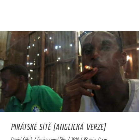
PIRÁTSKÉ SÍTĚ (ANGLICKÁ VERZE)
David Čálek / Česká republika / 2014 / 83 min. 0 sec.