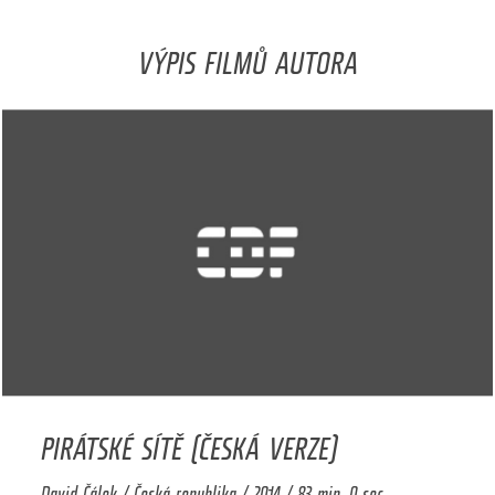
VÝPIS FILMŮ AUTORA
PIRÁTSKÉ SÍTĚ (ČESKÁ VERZE)
David Čálek / Česká republika / 2014 / 83 min. 0 sec.