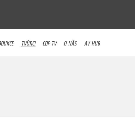
U
ODUKCE
TVŮRCI
CDF TV
O NÁS
AV HUB