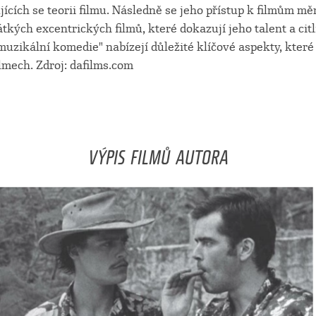
ících se teorii filmu. Následně se jeho přístup k filmům měn
tkých excentrických filmů, které dokazují jeho talent a citli
zikální komedie" nabízejí důležité klíčové aspekty, které 
lmech. Zdroj: dafilms.com
VÝPIS FILMŮ AUTORA