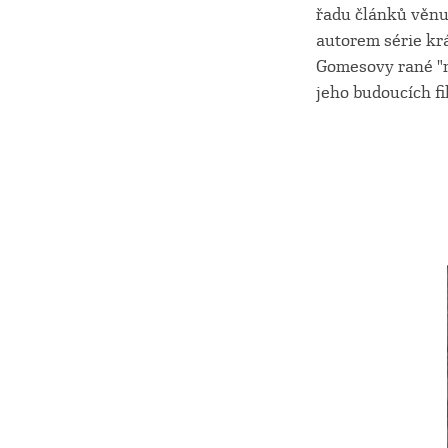
řadu článků věnuj
autorem série krá
Gomesovy rané "mu
jeho budoucích fi