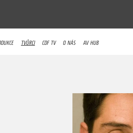
U
ODUKCE
TVŮRCI
CDF TV
O NÁS
AV HUB