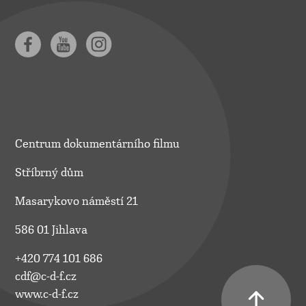
Centrum dokumentárního filmu
Stříbrný dům
Masarykovo náměstí 21
586 01 Jihlava
+420 774 101 686
cdf@c-d-f.cz
www.c-d-f.cz