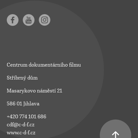
Centrum dokumentárního filmu
Stříbrný dům
Masarykovo náměstí 21
586 01 Jihlava
+420 774 101 686
cdf@c-d-f.cz
www.c-d-f.cz