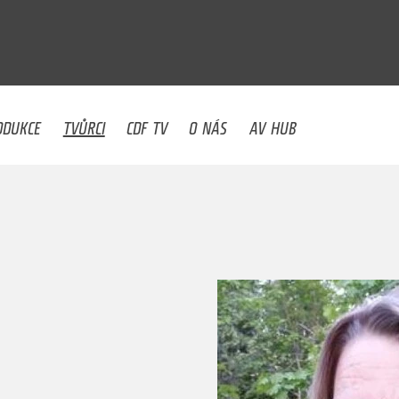
U
ODUKCE
TVŮRCI
CDF TV
O NÁS
AV HUB