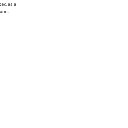
ked as a
sion.