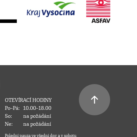
OTEVÍRACÍ HODINY
Po–Pá:
10.00–18.00
So:
na požádání
Ne:
na požádání
Polední pauza ve všední dny a v sobotu