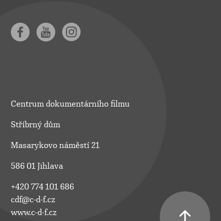
Centrum dokumentárního filmu
Stříbrný dům
Masarykovo náměstí 21
586 01 Jihlava
+420 774 101 686
cdf@c-d-f.cz
www.c-d-f.cz