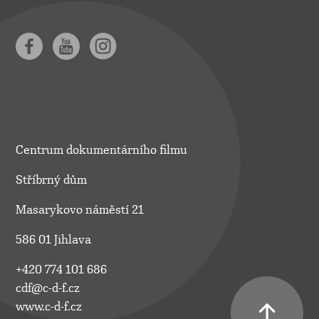
Centrum dokumentárního filmu
Stříbrný dům
Masarykovo náměstí 21
586 01 Jihlava
+420 774 101 686
cdf@c-d-f.cz
www.c-d-f.cz