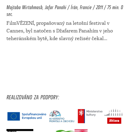
Mojtaba Mirtahmasb, Jafar Panahi / Írán, Francie / 2011 / 75 min. 0
sec.
FilmVĚZENÍ, propašovaný na letošní festival v
Cannes, byl natočen s Džafarem Panahím v jeho
teheránském bytě, kde slavný režisér čekal
...
REALIZOVÁNO ZA PODPORY: