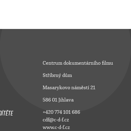
Centrum dokumentárního filmu
Stříbrný dům
Masarykovo náměstí 21
586 01 Jihlava
ÍTĚTE
+420 774 101 686
cdf@c-d-f.cz
www.c-d-f.cz