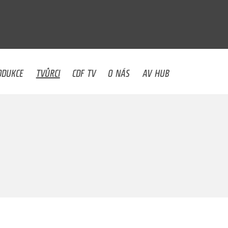
U
ODUKCE
TVŮRCI
CDF TV
O NÁS
AV HUB