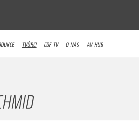
U
ODUKCE
TVŮRCI
CDF TV
O NÁS
AV HUB
CHMID