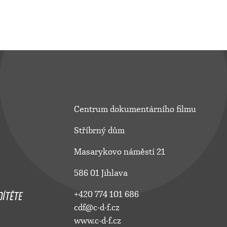
Centrum dokumentárního filmu
Stříbrný dům
Masarykovo náměstí 21
586 01 Jihlava
ÍTĚTE
+420 774 101 686
cdf@c-d-f.cz
www.c-d-f.cz