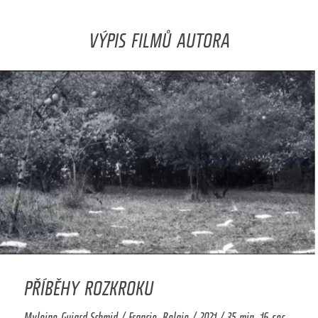
VÝPIS FILMŮ AUTORA
PŘÍBĚHY ROZKROKU
Myleine Guiard-Schmid / Francie, Belgie / 2021 / 35 min. 16 sec.