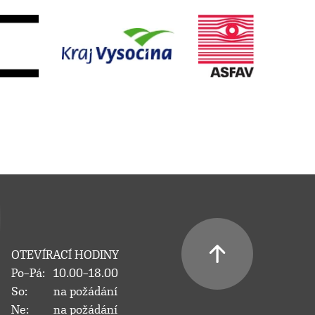
OTEVÍRACÍ HODINY
Po–Pá:
10.00–18.00
So:
na požádání
Ne:
na požádání