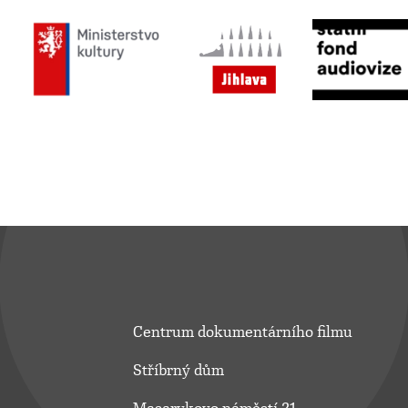
Centrum dokumentárního filmu
Stříbrný dům