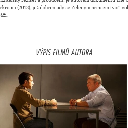
izraelský režisér a producent, je autorem dokumentů The
arkroom (2013), jež dohromady se Zeleným princem tvoří voln
áži.
VÝPIS FILMŮ AUTORA