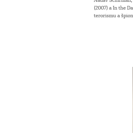
Nadav Schirman, 
(2007) a In the D
terorismu a špion