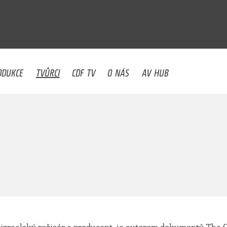
U
ODUKCE
TVŮRCI
CDF TV
O NÁS
AV HUB