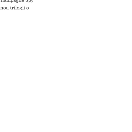
 Champagne Spy
ou trilogii o