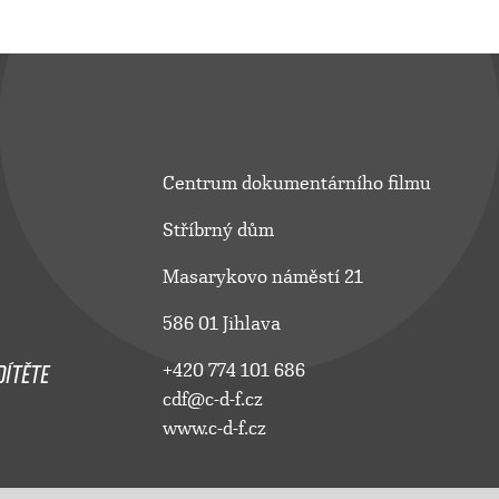
Centrum dokumentárního filmu
Stříbrný dům
Masarykovo náměstí 21
586 01 Jihlava
ÍTĚTE
+420 774 101 686
cdf@c-d-f.cz
www.c-d-f.cz