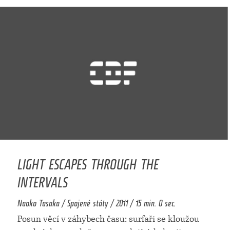
LIGHT ESCAPES THROUGH THE
INTERVALS
Naoko Tasaka / Spojené státy / 2011 / 15 min. 0 sec.
Posun věcí v záhybech času: surfaři se kloužou