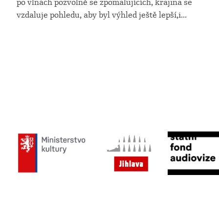
po vlnách pozvolně se zpomalujících, krajina se
vzdaluje pohledu, aby byl výhled ještě lepší,i
...