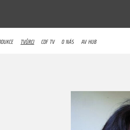
U
ODUKCE
TVŮRCI
CDF TV
O NÁS
AV HUB