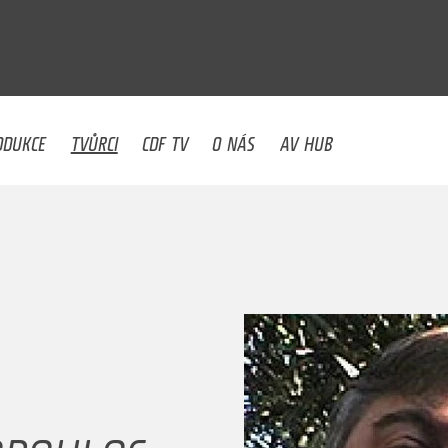
U
ODUKCE
TVŮRCI
CDF TV
O NÁS
AV HUB