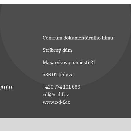
Centrum dokumentárního filmu
Stříbrný dům
Masarykovo náměstí 21
586 01 Jihlava
ÍTĚTE
+420 774 101 686
cdf@c-d-f.cz
www.c-d-f.cz