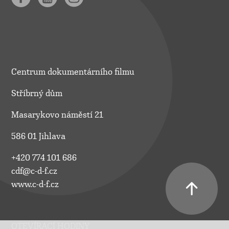
Centrum dokumentárního filmu
Stříbrný dům
Masarykovo náměstí 21
586 01 Jihlava
+420 774 101 686
cdf@c-d-f.cz
www.c-d-f.cz
OTEVÍRACÍ HODINY