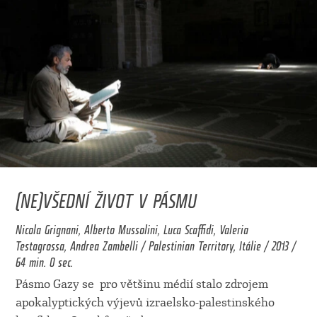
(NE)VŠEDNÍ ŽIVOT V PÁSMU
Nicola Grignani, Alberto Mussolini, Luca Scaffidi, Valeria
Testagrossa, Andrea Zambelli / Palestinian Territory, Itálie / 2013 /
64 min. 0 sec.
Pásmo Gazy se pro většinu médií stalo zdrojem
apokalyptických výjevů izraelsko-palestinského