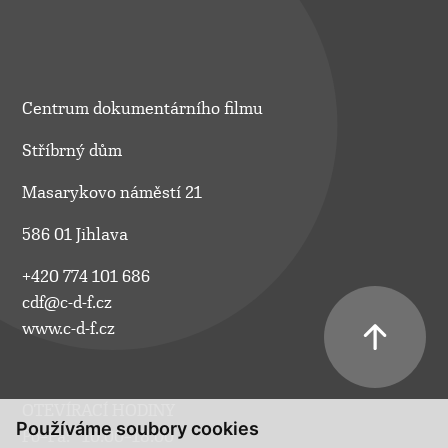
Centrum dokumentárního filmu
Stříbrný dům
Masarykovo náměstí 21
586 01 Jihlava
+420 774 101 686
cdf@c-d-f.cz
www.c-d-f.cz
OTEVÍRACÍ HODINY
Používáme soubory cookies
Po–Pá:
10.00–18.00