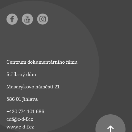
Centrum dokumentárního filmu
Stříbrný dům
Masarykovo náměstí 21
586 01 Jihlava
+420 774 101 686
cdf@c-d-f.cz
www.c-d-f.cz