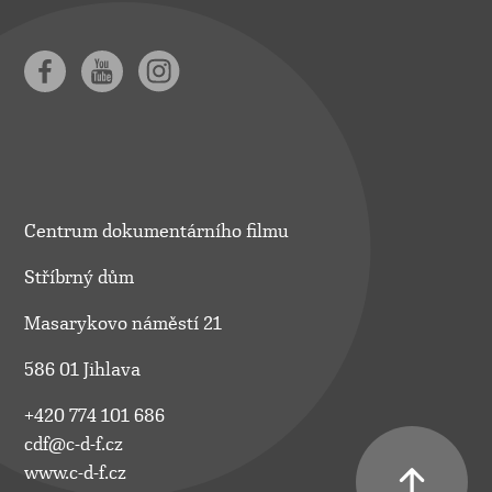
Centrum dokumentárního filmu
Stříbrný dům
Masarykovo náměstí 21
586 01 Jihlava
+420 774 101 686
cdf@c-d-f.cz
www.c-d-f.cz