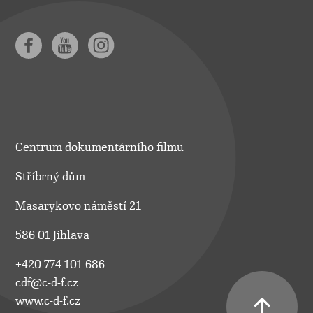
Centrum dokumentárního filmu
Stříbrný dům
Masarykovo náměstí 21
586 01 Jihlava
+420 774 101 686
cdf@c-d-f.cz
www.c-d-f.cz