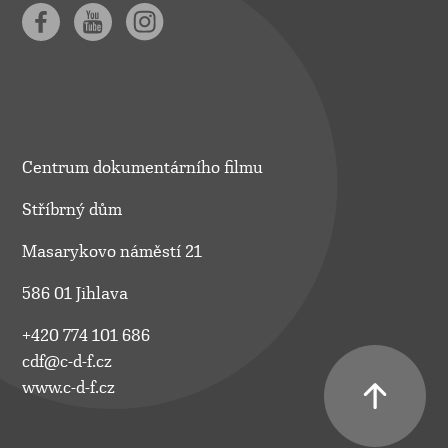
Centrum dokumentárního filmu
Stříbrný dům
Masarykovo náměstí 21
586 01 Jihlava
+420 774 101 686
cdf@c-d-f.cz
www.c-d-f.cz