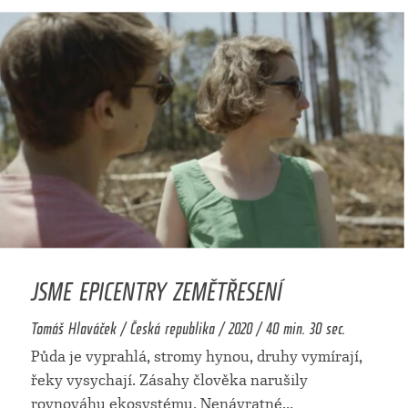
JSME EPICENTRY ZEMĚTŘESENÍ
Tomáš Hlaváček / Česká republika / 2020 / 40 min. 30 sec.
Půda je vyprahlá, stromy hynou, druhy vymírají,
řeky vysychají. Zásahy člověka narušily
rovnováhu ekosystému. Nenávratné
...