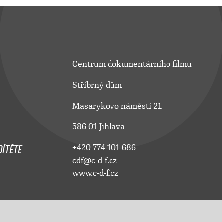
Centrum dokumentárního filmu
Stříbrný dům
Masarykovo náměstí 21
586 01 Jihlava
ÍTĚTE
+420 774 101 686
cdf@c-d-f.cz
www.c-d-f.cz