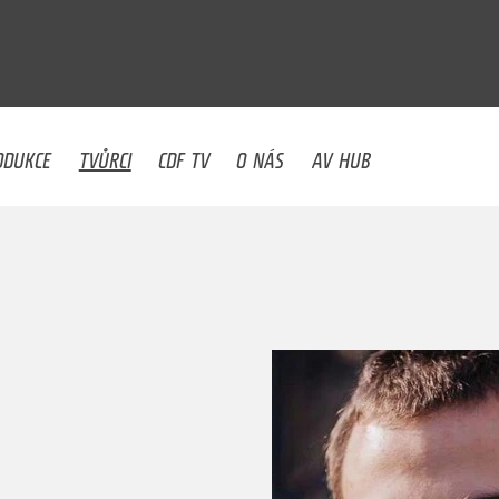
U
ODUKCE
TVŮRCI
CDF TV
O NÁS
AV HUB