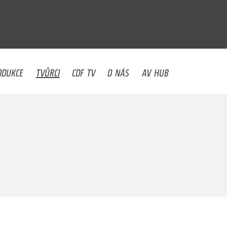
U
ODUKCE
TVŮRCI
CDF TV
O NÁS
AV HUB