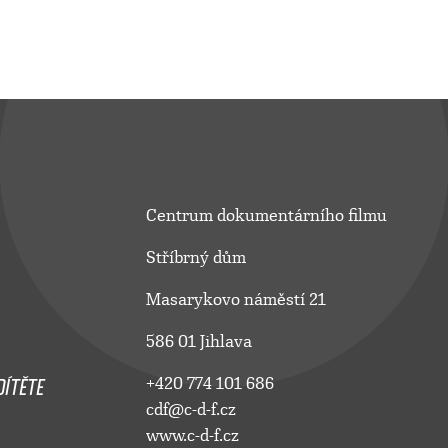
Centrum dokumentárního filmu
Stříbrný dům
Masarykovo náměstí 21
586 01 Jihlava
ÍTĚTE
+420 774 101 686
cdf@c-d-f.cz
www.c-d-f.cz