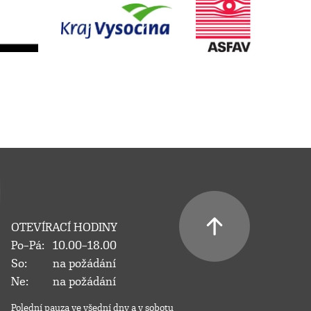
OTEVÍRACÍ HODINY
Po–Pá:
10.00–18.00
So:
na požádání
Ne:
na požádání
Polední pauza ve všední dny a v sobotu