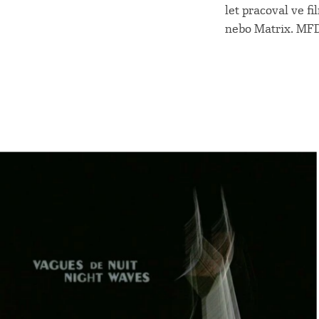
let pracoval ve f
nebo Matrix. MF