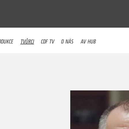
U
ODUKCE
TVŮRCI
CDF TV
O NÁS
AV HUB