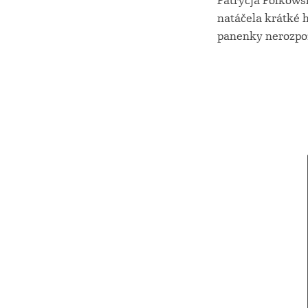
Patrycja Polkowsk
natáčela krátké 
panenky nerozpoz