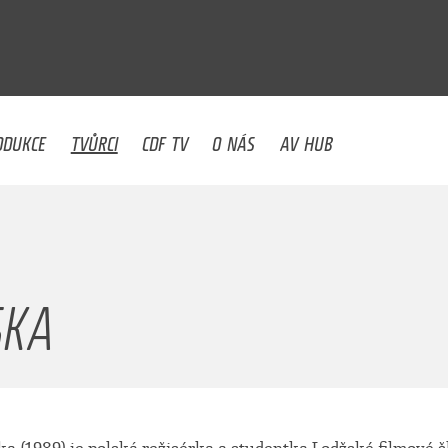
U
ODUKCE
TVŮRCI
CDF TV
O NÁS
AV HUB
SKA