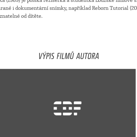
a (1989) je polská režisérka a studentka Lodžské filmové š
hrané i dokumentární snímky, například Reborn Tutorial (20
natelné od dítěte.
VÝPIS FILMŮ AUTORA