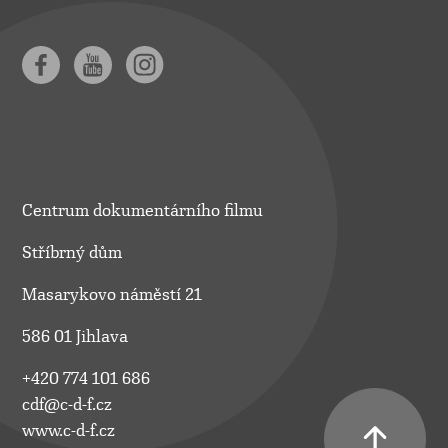
Centrum dokumentárního filmu
Stříbrný dům
Masarykovo náměstí 21
586 01 Jihlava
+420 774 101 686
cdf@c-d-f.cz
www.c-d-f.cz