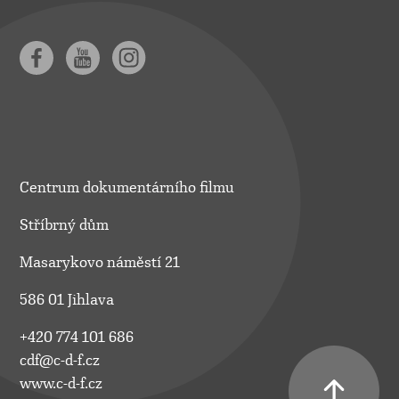
Centrum dokumentárního filmu
Stříbrný dům
Masarykovo náměstí 21
586 01 Jihlava
+420 774 101 686
cdf@c-d-f.cz
www.c-d-f.cz