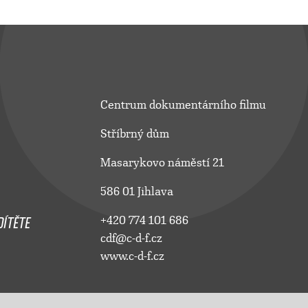
Centrum dokumentárního filmu
Stříbrný dům
Masarykovo náměstí 21
586 01 Jihlava
ÍTĚTE
+420 774 101 686
cdf@c-d-f.cz
www.c-d-f.cz