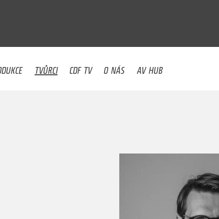
U
ODUKCE
TVŮRCI
CDF TV
O NÁS
AV HUB