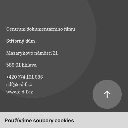
Centrum dokumentárního filmu
Stříbrný dům
Masarykovo náměstí 21
586 01 Jihlava
+420 774 101 686
cdf@c-d-f.cz
www.c-d-f.cz
OTEVÍRACÍ HODINY
Používáme soubory cookies
Po–Pá:
10.00–18.00