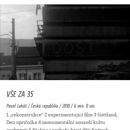
VŠE ZA 35
Pavel Lukáš / Česká republika / 2010 / 6 min. 0 sec.
1 „rekonstrukce" 2 experimentující film 3 Gottland,
Den opričníka 4 monumentální sousoší kultu
osobnosti 5 Stalina i sochaře hrají děti Snímek
...