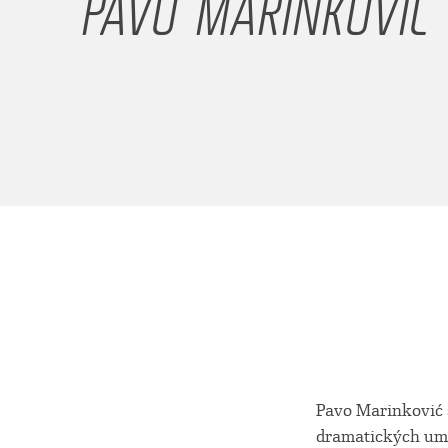
PAVO MARINKOVIĆ
Pavo Marinković 
dramatických umě