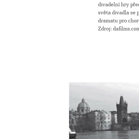
divadelní hry pře
světa divadla se 
dramatu pro chorv
Zdroj: dafilms.co