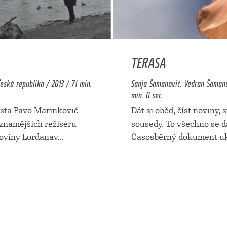
TERASA
eská republika / 2013 / 71 min.
Sanja Šamanović, Vedran Šamanov
min. 0 sec.
sta Pavo Marinković
Dát si oběd, číst noviny, 
znamějších režisérů
sousedy. To všechno se dá
moviny Lordanav
...
Časosběrný dokument uk