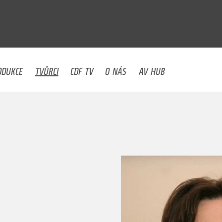
U
ODUKCE
TVŮRCI
CDF TV
O NÁS
AV HUB