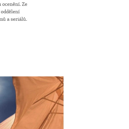
u ocenění. Ze
v oddělení
mů a seriálů.