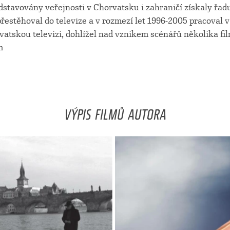
dstavovány veřejnosti v Chorvatsku i zahraničí získaly řad
přestěhoval do televize a v rozmezí let 1996-2005 pracoval 
atskou televizi, dohlížel nad vznikem scénářů několika fil
m
VÝPIS FILMŮ AUTORA