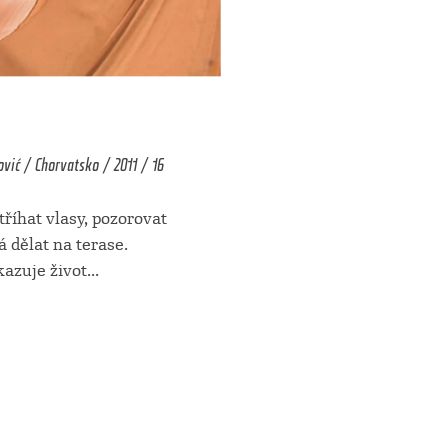
ić / Chorvatsko / 2011 / 16
stříhat vlasy, pozorovat
 dělat na terase.
azuje život
...