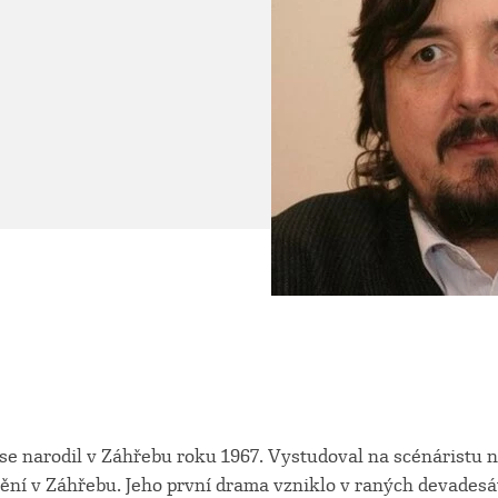
se narodil v Záhřebu roku 1967. Vystudoval na scénáristu 
ní v Záhřebu. Jeho první drama vzniklo v raných devadesát