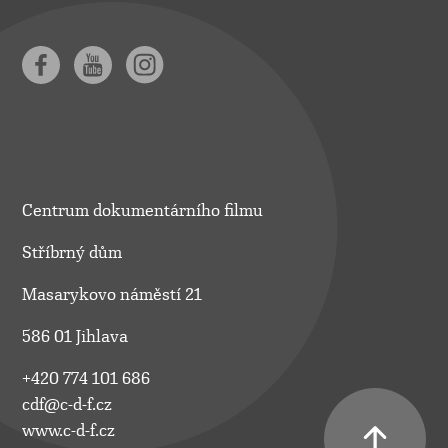
Centrum dokumentárního filmu
Stříbrný dům
Masarykovo náměstí 21
586 01 Jihlava
+420 774 101 686
cdf@c-d-f.cz
www.c-d-f.cz