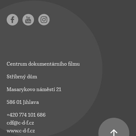
Centrum dokumentárního filmu
Stříbrný dům
Masarykovo náměstí 21
586 01 Jihlava
+420 774 101 686
cdf@c-d-f.cz
www.c-d-f.cz