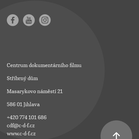
Centrum dokumentárního filmu
Stříbrný dům
Masarykovo náměstí 21
586 01 Jihlava
+420 774 101 686
cdf@c-d-f.cz
www.c-d-f.cz