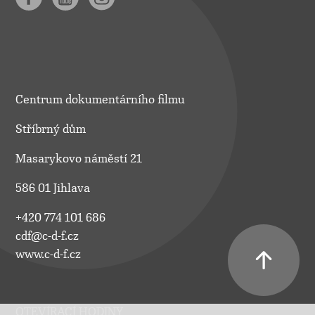
Centrum dokumentárního filmu
Stříbrný dům
Masarykovo náměstí 21
586 01 Jihlava
+420 774 101 686
cdf@c-d-f.cz
www.c-d-f.cz
OTEVÍRACÍ HODINY