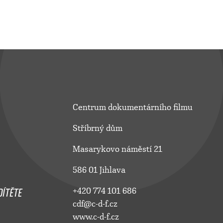
Centrum dokumentárního filmu
Stříbrný dům
Masarykovo náměstí 21
586 01 Jihlava
ÍTĚTE
+420 774 101 686
cdf@c-d-f.cz
www.c-d-f.cz