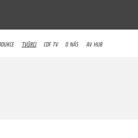
U
ODUKCE
TVŮRCI
CDF TV
O NÁS
AV HUB