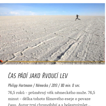
ČAS PÁDÍ JAKO ŘVOUCÍ LEV
Philipp Hartmann / Německo / 2013 / 80 min. 0 sec.
76,5 roků – průměrný věk německého muže. 76,5
minut – délka tohoto filmového eseje o povaze
času. Autor trpí chronofobií a s bolestnýmlet
...