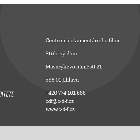
Centrum dokumentárního filmu
Stříbrný dům
Masarykovo náměstí 21
586 01 Jihlava
ÍTĚTE
+420 774 101 686
cdf@c-d-f.cz
www.c-d-f.cz