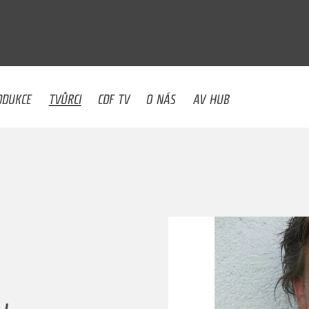
U
ODUKCE
TVŮRCI
CDF TV
O NÁS
AV HUB