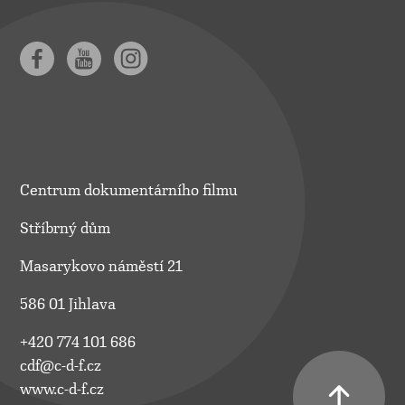
Centrum dokumentárního filmu
Stříbrný dům
Masarykovo náměstí 21
586 01 Jihlava
+420 774 101 686
cdf@c-d-f.cz
www.c-d-f.cz