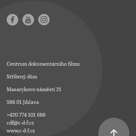
Centrum dokumentárního filmu
Stříbrný dům
Masarykovo náměstí 21
586 01 Jihlava
+420 774 101 686
cdf@c-d-f.cz
www.c-d-f.cz