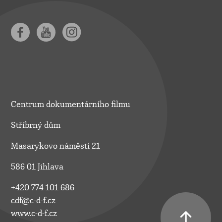
Centrum dokumentárního filmu
Stříbrný dům
Masarykovo náměstí 21
586 01 Jihlava
+420 774 101 686
cdf@c-d-f.cz
www.c-d-f.cz