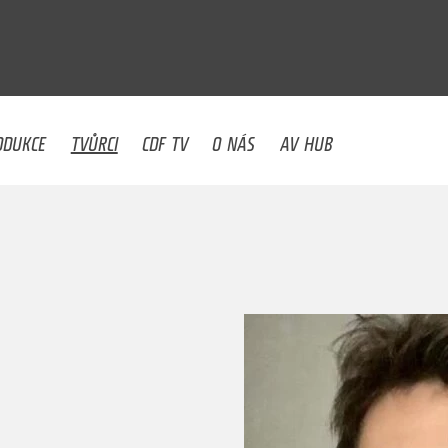
U
ODUKCE
TVŮRCI
CDF TV
O NÁS
AV HUB