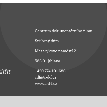
Centrum dokumentárního filmu
Stříbrný dům
Masarykovo náměstí 21
586 01 Jihlava
ÍTĚTE
+420 774 101 686
cdf@c-d-f.cz
www.c-d-f.cz