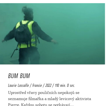
BUM BUM
Laurie Lassalle / Francie / 2022 / 110 min. 0 sec.
Uprostřed vřavy pouličních nepokojů se
seznamuje filmařka a mladý levicový aktivista
Pierre. Každou sobotu se potkávají,
...