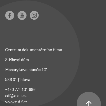
Centrum dokumentárního filmu
Stříbrný dům
Masarykovo náměstí 21
586 01 Jihlava
+420 774 101 686
cdf@c-d-f.cz
www.c-d-f.cz