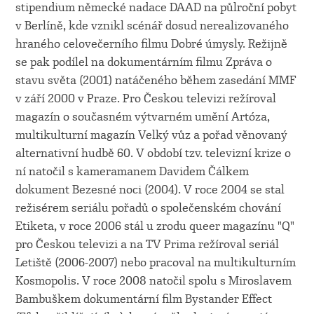
stipendium německé nadace DAAD na půlroční pobyt
v Berlíně, kde vznikl scénář dosud nerealizovaného
hraného celovečerního filmu Dobré úmysly. Režijně
se pak podílel na dokumentárním filmu Zpráva o
stavu světa (2001) natáčeného během zasedání MMF
v září 2000 v Praze. Pro Českou televizi režíroval
magazín o současném výtvarném umění Artóza,
multikulturní magazín Velký vůz a pořad věnovaný
alternativní hudbě 60. V období tzv. televizní krize o
ní natočil s kameramanem Davidem Čálkem
dokument Bezesné noci (2004). V roce 2004 se stal
režisérem seriálu pořadů o společenském chování
Etiketa, v roce 2006 stál u zrodu queer magazínu "Q"
pro Českou televizi a na TV Prima režíroval seriál
Letiště (2006-2007) nebo pracoval na multikulturním
Kosmopolis. V roce 2008 natočil spolu s Miroslavem
Bambuškem dokumentární film Bystander Effect