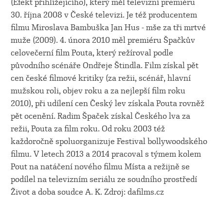
(Efekt přihlížejícího), který měl televizní premiéru
30. října 2008 v České televizi. Je též producentem
filmu Miroslava Bambuška Jan Hus - mše za tři mrtvé
muže (2009). 4. února 2010 měl premiéru Špačkův
celovečerní film Pouta, který režíroval podle
původního scénáře Ondřeje Štindla. Film získal pět
cen české filmové kritiky (za režii, scénář, hlavní
mužskou roli, objev roku a za nejlepší film roku
2010), při udílení cen Český lev získala Pouta rovněž
pět ocenění. Radim Špaček získal Českého lva za
režii, Pouta za film roku. Od roku 2003 též
každoročně spoluorganizuje Festival bollywoodského
filmu. V letech 2013 a 2014 pracoval s týmem kolem
Pout na natáčení nového filmu Místa a režijně se
podílel na televizním seriálu ze soudního prostředí
Život a doba soudce A. K. Zdroj: dafilms.cz