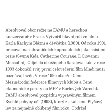
Absolvoval obor režie na FAMU a hereckou
konzervatoř v Praze. Vytvořil hlavní roli ve filmu
Karla Kachyni Blázni a děvčátka (1989). Od roku 1991
pracoval na zahraničních koprodukcích jako asistent
režie (Swing Kids, Catherine Courage, Il Giovanni
Mussolini). Odjel do obleženého Sarajeva, kde v roce
1993 dokončil svůj první celovečerní film Mladí muži
poznávají svět. V roce 1995 obdržel Cenu
Mezinárodní federace filmových klubů a Cenu
ekumenické poroty na MFF v Karlových Varech).
FAMU absolvoval pozpátku vyprávěným filmem
Rychlé pohyby očí (1998), který získal cenu Plyšový
lev za nejméně oblíbený film roku. Obdržel