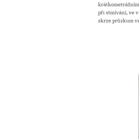
krátkometrážním 
při stmívání, ve 
skrze průzkum vni