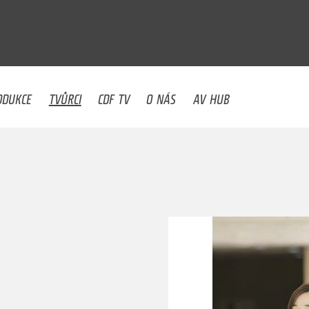
U
ODUKCE
TVŮRCI
CDF TV
O NÁS
AV HUB