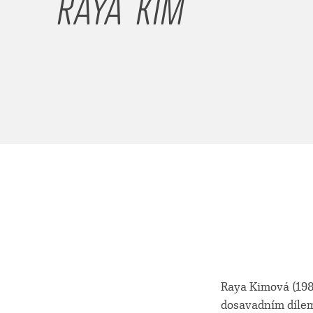
RAYA KIM
Raya Kimová (1989
dosavadním dílem