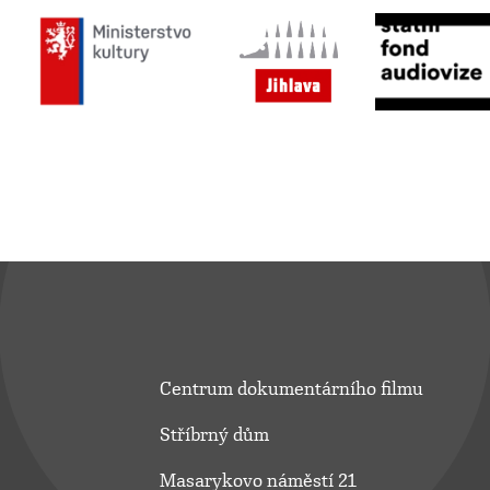
Centrum dokumentárního filmu
Stříbrný dům
Masarykovo náměstí 21