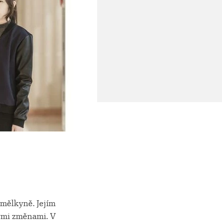
umělkyně. Jejím
nými změnami. V