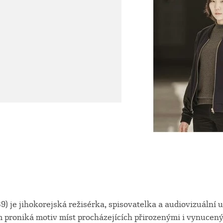
) je jihokorejská režisérka, spisovatelka a audiovizuální 
 proniká motiv míst procházejících přirozenými i vynuce