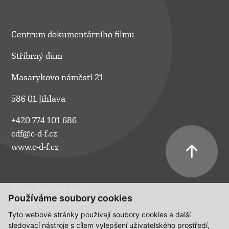
Centrum dokumentárního filmu
Stříbrný dům
Masarykovo náměstí 21
586 01 Jihlava
+420 774 101 686
cdf@c-d-f.cz
www.c-d-f.cz
OTEVÍRACÍ HODINY
Používáme soubory cookies
Po–Pá:
10.00–18.00
Tyto webové stránky používají soubory cookies a další
So:
na požádání
sledovací nástroje s cílem vylepšení uživatelského prostředí,
Ne:
na požádání