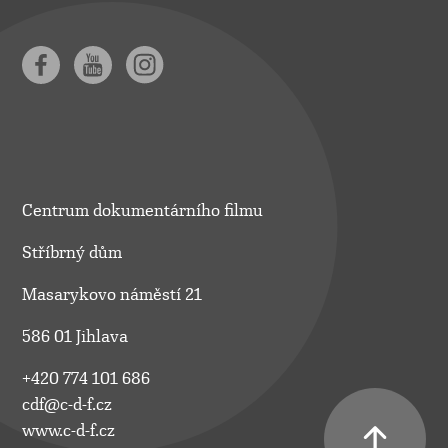
Centrum dokumentárního filmu
Stříbrný dům
Masarykovo náměstí 21
586 01 Jihlava
+420 774 101 686
cdf@c-d-f.cz
www.c-d-f.cz