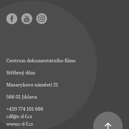
Centrum dokumentárního filmu
Stříbrný dům
Masarykovo náměstí 21
586 01 Jihlava
+420 774 101 686
cdf@c-d-f.cz
www.c-d-f.cz