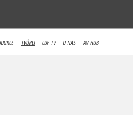
U
ODUKCE
TVŮRCI
CDF TV
O NÁS
AV HUB