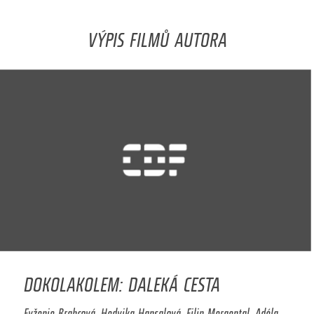
VÝPIS FILMŮ AUTORA
DOKOLAKOLEM: DALEKÁ CESTA
Evženie Brabcová, Hedvika Hansalová, Filip Mergental, Adéla