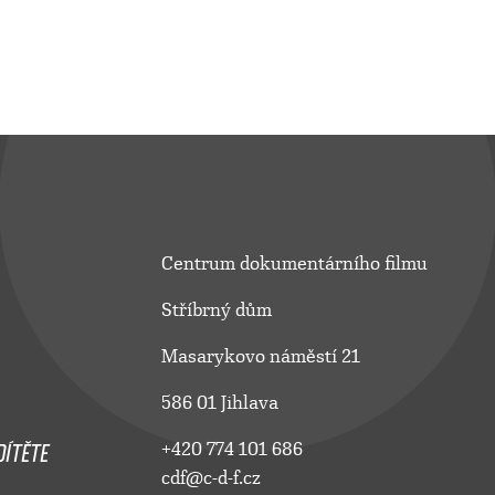
Centrum dokumentárního filmu
Stříbrný dům
Masarykovo náměstí 21
586 01 Jihlava
ÍTĚTE
+420 774 101 686
cdf@c-d-f.cz